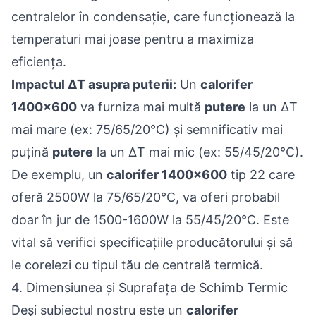
centralelor în condensație, care funcționează la
temperaturi mai joase pentru a maximiza
eficiența.
Impactul ΔT asupra puterii:
Un
calorifer
1400x600
va furniza mai multă
putere
la un ΔT
mai mare (ex: 75/65/20°C) și semnificativ mai
puțină
putere
la un ΔT mai mic (ex: 55/45/20°C).
De exemplu, un
calorifer 1400x600
tip 22 care
oferă 2500W la 75/65/20°C, va oferi probabil
doar în jur de 1500-1600W la 55/45/20°C. Este
vital să verifici specificațiile producătorului și să
le corelezi cu tipul tău de centrală termică.
4. Dimensiunea și Suprafața de Schimb Termic
Deși subiectul nostru este un
calorifer