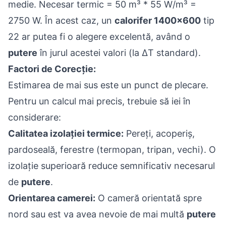
medie. Necesar termic = 50 m³ * 55 W/m³ =
2750 W. În acest caz, un
calorifer 1400x600
tip
22 ar putea fi o alegere excelentă, având o
putere
în jurul acestei valori (la ΔT standard).
Factori de Corecție:
Estimarea de mai sus este un punct de plecare.
Pentru un calcul mai precis, trebuie să iei în
considerare:
Calitatea izolației termice:
Pereți, acoperiș,
pardoseală, ferestre (termopan, tripan, vechi). O
izolație superioară reduce semnificativ necesarul
de
putere
.
Orientarea camerei:
O cameră orientată spre
nord sau est va avea nevoie de mai multă
putere