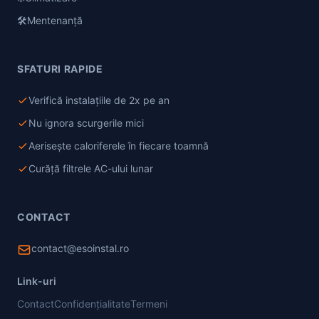
🛠️
Mentenanță
SFATURI RAPIDE
Verifică instalațiile de 2x pe an
Nu ignora scurgerile mici
Aerisește caloriferele în fiecare toamnă
Curăță filtrele AC-ului lunar
CONTACT
contact@esoinstal.ro
Link-uri
Contact
Confidențialitate
Termeni