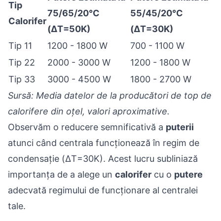
Tip
75/65/20°C
55/45/20°C
Calorifer
(ΔT=50K)
(ΔT=30K)
Tip 11
1200 - 1800 W
700 - 1100 W
Tip 22
2000 - 3000 W
1200 - 1800 W
Tip 33
3000 - 4500 W
1800 - 2700 W
Sursă: Media datelor de la producători de top de
calorifere din oțel, valori aproximative.
Observăm o reducere semnificativă a
puterii
atunci când centrala funcționează în regim de
condensație (ΔT=30K). Acest lucru subliniază
importanța de a alege un
calorifer
cu o
putere
adecvată regimului de funcționare al centralei
tale.