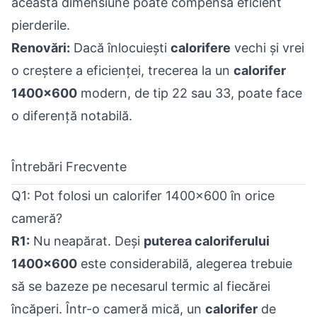
această dimensiune poate compensa eficient
pierderile.
Renovări:
Dacă înlocuiești
calorifere
vechi și vrei
o creștere a eficienței, trecerea la un
calorifer
1400x600
modern, de tip 22 sau 33, poate face
o diferență notabilă.
Întrebări Frecvente
Q1: Pot folosi un calorifer 1400x600 în orice
cameră?
R1:
Nu neapărat. Deși
puterea caloriferului
1400x600
este considerabilă, alegerea trebuie
să se bazeze pe necesarul termic al fiecărei
încăperi. Într-o cameră mică, un
calorifer
de