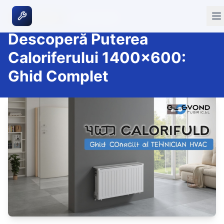
|
13 martie 2026
GHIDURI HVAC
Descoperă Puterea
Caloriferului 1400x600:
Ghid Complet