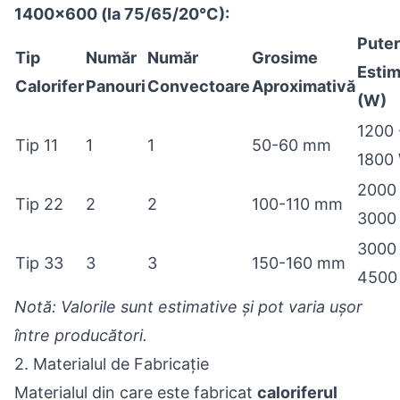
1400x600 (la 75/65/20°C):
Pute
Tip
Număr
Număr
Grosime
Estim
Calorifer
Panouri
Convectoare
Aproximativă
(W)
1200 
Tip 11
1
1
50-60 mm
1800
2000 
Tip 22
2
2
100-110 mm
3000
3000 
Tip 33
3
3
150-160 mm
4500
Notă: Valorile sunt estimative și pot varia ușor
între producători.
2. Materialul de Fabricație
Materialul din care este fabricat
caloriferul