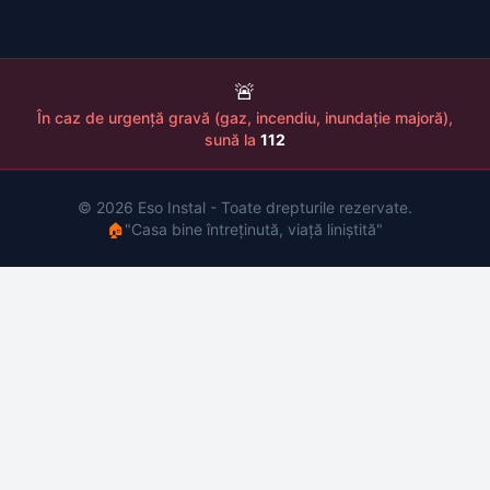
🚨
În caz de urgență gravă (gaz, incendiu, inundație majoră),
sună la
112
© 2026 Eso Instal - Toate drepturile rezervate.
🏠
"Casa bine întreținută, viață liniștită"