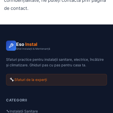
confidențialitate, ne puteți contacta prin
pagina
de contact
.
Eso
Instal
Ghid Instalații & Mentenanță
Sfaturi practice pentru instalații sanitare, electrice, încălzire
și climatizare. Ghiduri pas cu pas pentru casa ta.
🔧
Sfaturi de la experți
CATEGORII
🔧
Instalații Sanitare