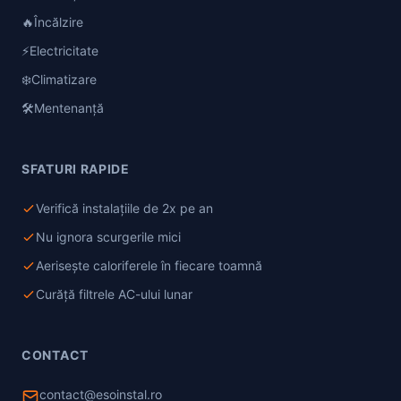
🔥
Încălzire
⚡
Electricitate
❄️
Climatizare
🛠️
Mentenanță
SFATURI RAPIDE
Verifică instalațiile de 2x pe an
Nu ignora scurgerile mici
Aerisește caloriferele în fiecare toamnă
Curăță filtrele AC-ului lunar
CONTACT
contact@esoinstal.ro