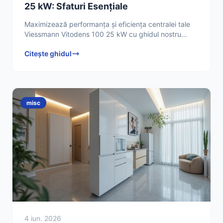
25 kW: Sfaturi Esențiale
Maximizează performanța și eficiența centralei tale
Viessmann Vitodens 100 25 kW cu ghidul nostru
detaliat. Află sfaturi profesionale de instalare,
Citește ghidul
întreținere
misc
4 iun. 2026