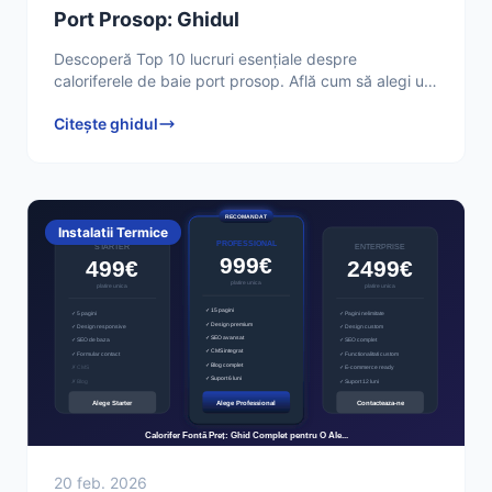
Port Prosop: Ghidul
Descoperă Top 10 lucruri esențiale despre
caloriferele de baie port prosop. Află cum să alegi un
calorifer eficient și stilat pentru baia ta, de la tipuri
Citește ghidul
Instalatii Termice
20 feb. 2026