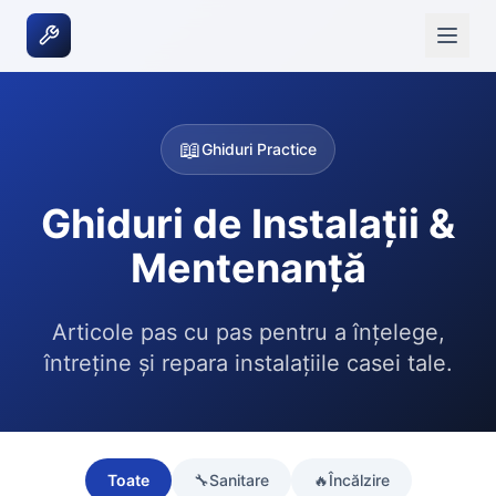
📖
Ghiduri Practice
Ghiduri de Instalații &
Mentenanță
Articole pas cu pas pentru a înțelege,
întreține și repara instalațiile casei tale.
Toate
🔧
Sanitare
🔥
Încălzire