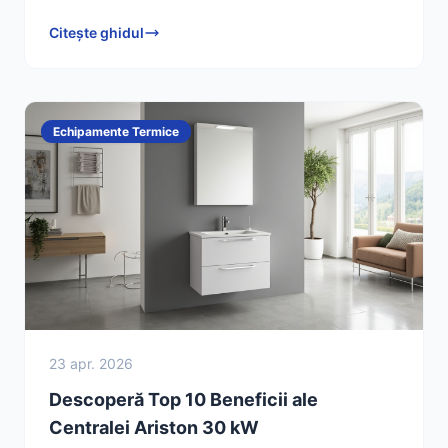
alegere excelentă pentru căminul tău și cere o ofertă
Citește ghidul
acum!
Echipamente Termice
23 apr. 2026
Descoperă Top 10 Beneficii ale
Centralei Ariston 30 kW