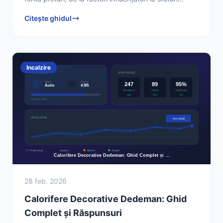
practice. Află cum să faci cea mai bună investiție
Citește ghidul
Incalzire
28 feb. 2026
Calorifere Decorative Dedeman: Ghid
Complet și Răspunsuri