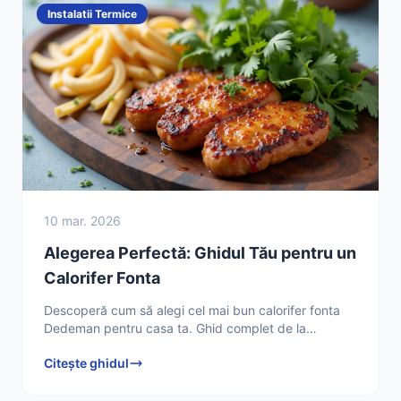
Instalatii Termice
10 mar. 2026
Alegerea Perfectă: Ghidul Tău pentru un
Calorifer Fonta
Descoperă cum să alegi cel mai bun calorifer fonta
Dedeman pentru casa ta. Ghid complet de la
Tehnician HVAC Ion Dumitrescu, cu sfaturi practice și
Citește ghidul
comparații