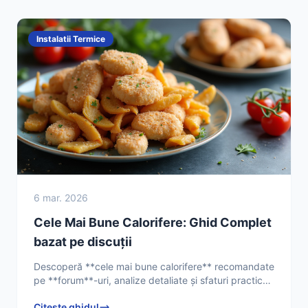
Instalatii Termice
6 mar. 2026
Cele Mai Bune Calorifere: Ghid Complet
bazat pe discuții
Descoperă **cele mai bune calorifere** recomandate
pe **forum**-uri, analize detaliate și sfaturi practice
pentru o alegere inteligentă. Află acum ce spun
Citește ghidul