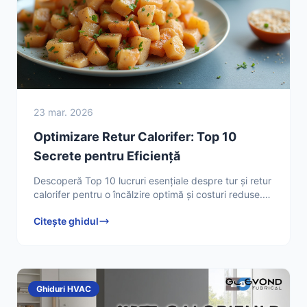
23 mar. 2026
Optimizare Retur Calorifer: Top 10
Secrete pentru Eficiență
Descoperă Top 10 lucruri esențiale despre tur și retur
calorifer pentru o încălzire optimă și costuri reduse.
Află cum să-ți maximizezi confortul termic acum!
Citește ghidul
Ghiduri HVAC