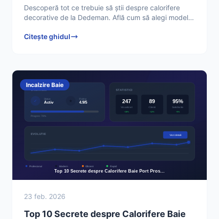
Descoperă tot ce trebuie să știi despre calorifere
decorative de la Dedeman. Află cum să alegi modelul
perfect pentru casa ta, prețuri, instalare și răspunsuri
Citește ghidul
Incalzire Baie
23 feb. 2026
Top 10 Secrete despre Calorifere Baie