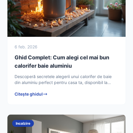
6 feb. 2026
Ghid Complet: Cum alegi cel mai bun
calorifer baie aluminiu
Descoperă secretele alegerii unui calorifer de baie
din aluminiu perfect pentru casa ta, disponibil la
Dedeman. Află cum să faci cea mai bună investiție și
Citește ghidul
să
Incalzire