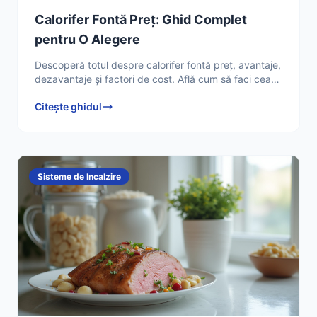
Calorifer Fontă Preț: Ghid Complet
pentru O Alegere
Descoperă totul despre calorifer fontă preț, avantaje,
dezavantaje și factori de cost. Află cum să faci cea
mai bună investiție pentru încălzirea locuinței
Citește ghidul
Sisteme de Incalzire