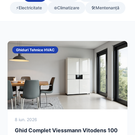
⚡
Electricitate
❄️
Climatizare
🛠️
Mentenanță
Ghiduri Tehnice HVAC
8 iun. 2026
Ghid Complet Viessmann Vitodens 100