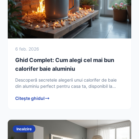
6 feb. 2026
Ghid Complet: Cum alegi cel mai bun
calorifer baie aluminiu
Descoperă secretele alegerii unui calorifer de baie
din aluminiu perfect pentru casa ta, disponibil la
Dedeman. Află cum să faci cea mai bună investiție și
Citește ghidul
să
Incalzire