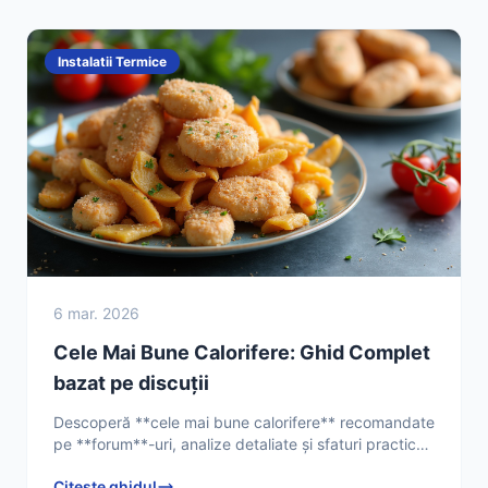
Instalatii Termice
6 mar. 2026
Cele Mai Bune Calorifere: Ghid Complet
bazat pe discuții
Descoperă **cele mai bune calorifere** recomandate
pe **forum**-uri, analize detaliate și sfaturi practice
pentru o alegere inteligentă. Află acum ce spun
Citește ghidul