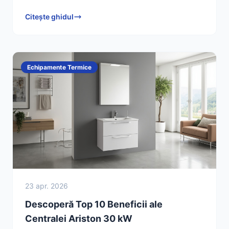
alegere excelentă pentru căminul tău și cere o ofertă
Citește ghidul
acum!
Echipamente Termice
23 apr. 2026
Descoperă Top 10 Beneficii ale
Centralei Ariston 30 kW