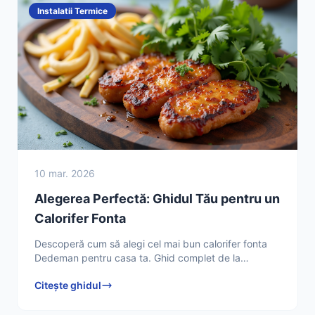
Instalatii Termice
10 mar. 2026
Alegerea Perfectă: Ghidul Tău pentru un
Calorifer Fonta
Descoperă cum să alegi cel mai bun calorifer fonta
Dedeman pentru casa ta. Ghid complet de la
Tehnician HVAC Ion Dumitrescu, cu sfaturi practice și
Citește ghidul
comparații