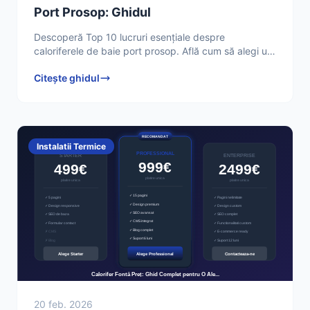
Port Prosop: Ghidul
Descoperă Top 10 lucruri esențiale despre
caloriferele de baie port prosop. Află cum să alegi un
calorifer eficient și stilat pentru baia ta, de la tipuri
Citește ghidul
Instalatii Termice
20 feb. 2026