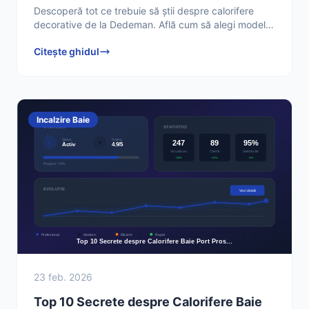
Descoperă tot ce trebuie să știi despre calorifere
decorative de la Dedeman. Află cum să alegi modelul
perfect pentru casa ta, prețuri, instalare și răspunsuri
Citește ghidul
Incalzire Baie
23 feb. 2026
Top 10 Secrete despre Calorifere Baie