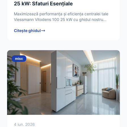
25 kW: Sfaturi Esențiale
Maximizează performanța și eficiența centralei tale
Viessmann Vitodens 100 25 kW cu ghidul nostru
detaliat. Află sfaturi profesionale de instalare,
Citește ghidul
întreținere
misc
4 iun. 2026