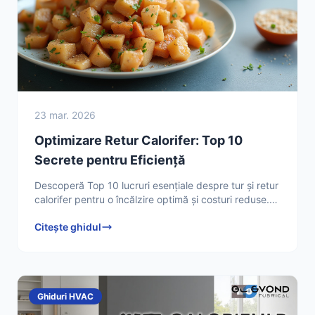
23 mar. 2026
Optimizare Retur Calorifer: Top 10
Secrete pentru Eficiență
Descoperă Top 10 lucruri esențiale despre tur și retur
calorifer pentru o încălzire optimă și costuri reduse.
Află cum să-ți maximizezi confortul termic acum!
Citește ghidul
Ghiduri HVAC