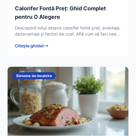
Calorifer Fontă Preț: Ghid Complet
pentru O Alegere
Descoperă totul despre calorifer fontă preț, avantaje,
dezavantaje și factori de cost. Află cum să faci cea
mai bună investiție pentru încălzirea locuinței
Citește ghidul
Sisteme de Incalzire