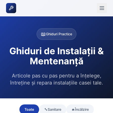
📖
Ghiduri Practice
Ghiduri de Instalații &
Mentenanță
Articole pas cu pas pentru a înțelege,
întreține și repara instalațiile casei tale.
Toate
🔧
Sanitare
🔥
Încălzire