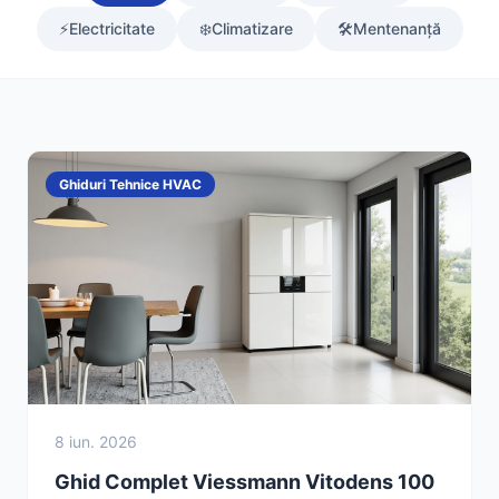
⚡
Electricitate
❄️
Climatizare
🛠️
Mentenanță
Ghiduri Tehnice HVAC
8 iun. 2026
Ghid Complet Viessmann Vitodens 100