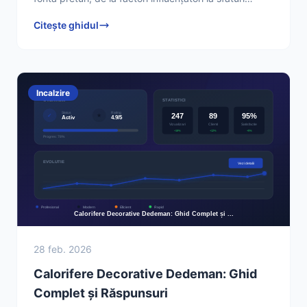
practice. Află cum să faci cea mai bună investiție
Citește ghidul
Incalzire
28 feb. 2026
Calorifere Decorative Dedeman: Ghid
Complet și Răspunsuri