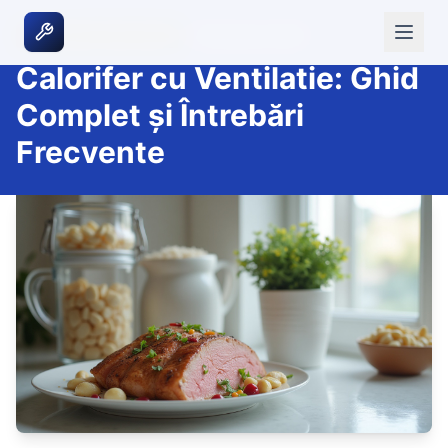
|
16 februarie 2026
SISTEME DE INCALZIRE
Calorifer cu Ventilatie: Ghid
Complet și Întrebări
Frecvente