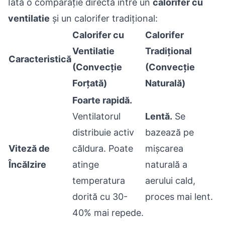
Iată o comparație directă între un
calorifer cu
ventilatie
și un calorifer tradițional:
Calorifer cu
Calorifer
Ventilatie
Tradițional
Caracteristică
(Convecție
(Convecție
Forțată)
Naturală)
Foarte rapidă.
Ventilatorul
Lentă.
Se
distribuie activ
bazează pe
Viteză de
căldura. Poate
mișcarea
Încălzire
atinge
naturală a
temperatura
aerului cald,
dorită cu 30-
proces mai lent.
40% mai repede.