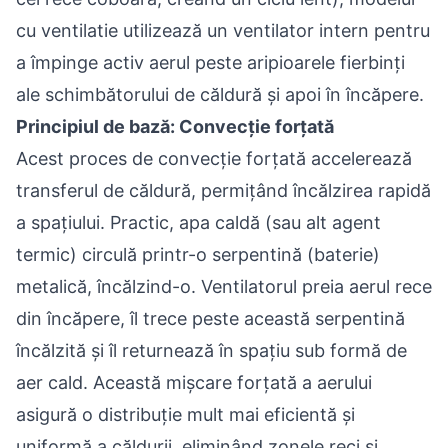
cu ventilatie utilizează un ventilator intern pentru
a împinge activ aerul peste aripioarele fierbinți
ale schimbătorului de căldură și apoi în încăpere.
Principiul de bază: Convecție forțată
Acest proces de convecție forțată accelerează
transferul de căldură, permițând încălzirea rapidă
a spațiului. Practic, apa caldă (sau alt agent
termic) circulă printr-o serpentină (baterie)
metalică, încălzind-o. Ventilatorul preia aerul rece
din încăpere, îl trece peste această serpentină
încălzită și îl returnează în spațiu sub formă de
aer cald. Această mișcare forțată a aerului
asigură o distribuție mult mai eficientă și
uniformă a căldurii, eliminând zonele reci și