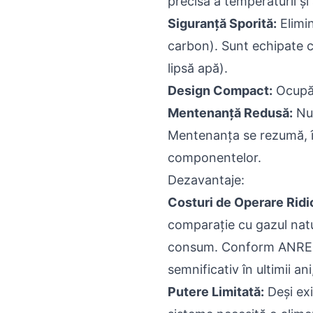
precisă a temperaturii și
Siguranță Sporită:
Elimin
carbon). Sunt echipate c
lipsă apă).
Design Compact:
Ocupă p
Mentenanță Redusă:
Nu 
Mentenanța se rezumă, în g
componentelor.
Dezavantaje:
Costuri de Operare Ridic
comparație cu gazul natur
consum. Conform ANRE, pr
semnificativ în ultimii an
Putere Limitată:
Deși exi