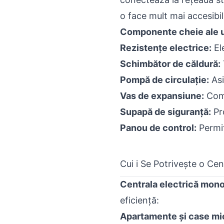
o face mult mai accesibil
Componente cheie ale u
Rezistențe electrice:
El
Schimbător de căldură
:
Pompă de circulație:
Asi
Vas de expansiune:
Comp
Supapă de siguranță:
Pr
Panou de control:
Permit
Cui i Se Potrivește o Ce
Centrala electrică mon
eficiență:
Apartamente și case mic