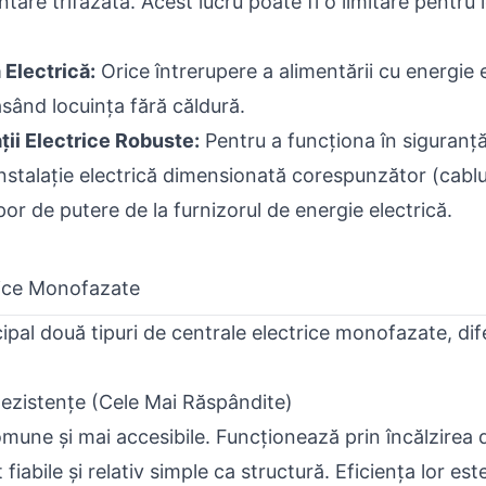
tare trifazată. Acest lucru poate fi o limitare pentru 
Electrică:
Orice întrerupere a alimentării cu energie e
ăsând locuința fără căldură.
ții Electrice Robuste:
Pentru a funcționa în siguranță
stalație electrică dimensionată corespunzător (cablu
or de putere de la furnizorul de energie electrică.
rice Monofazate
ncipal două tipuri de centrale electrice monofazate, di
 Rezistențe (Cele Mai Răspândite)
mune și mai accesibile. Funcționează prin încălzirea d
 fiabile și relativ simple ca structură. Eficiența lor es