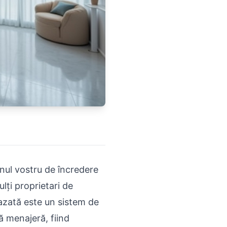
anul vostru de încredere
lți proprietari de
fazată este un sistem de
ă menajeră, fiind