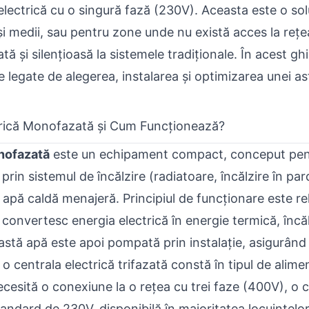
 electrică cu o singură fază (230V). Aceasta este o so
i medii, sau pentru zone unde nu există acces la rețe
ată și silențioasă la sistemele tradiționale. În acest 
legate de alegerea, instalarea și optimizarea unei ast
trică Monofazată și Cum Funcționează?
nofazată
este un echipament compact, conceput pentr
prin sistemul de încălzire (radiatoare, încălzire în par
apă caldă menajeră. Principiul de funcționare este rel
 convertesc energia electrică în energie termică, încă
stă apă este apoi pompată prin instalație, asigurând 
o centrala electrică trifazată constă în tipul de alimen
necesită o conexiune la o rețea cu trei faze (400V), o
andard de 230V, disponibilă în majoritatea locuințelor