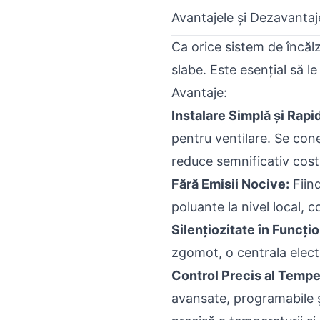
Avantajele și Dezavantaj
Ca orice sistem de încălz
slabe. Este esențial să l
Avantaje:
Instalare Simplă și Rapi
pentru ventilare. Se cone
reduce semnificativ costu
Fără Emisii Nocive:
Fiind
poluante la nivel local, c
Silențiozitate în Funcți
zgomot, o centrala elect
Control Precis al Temper
avansate, programabile și