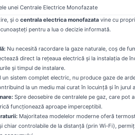
ele unei Centrale Electrice Monofazate
ire, și o
centrala electrica monofazata
vine cu propri
e cunoașteți pentru a lua o decizie informată.
dă:
Nu necesită racordare la gaze naturale, coș de fum
ctează direct la rețeaua electrică și la instalația de î
rile și timpul de instalare.
 un sistem complet electric, nu produce gaze de arder
ontribuind la un mediu mai curat în locuință și în jurul 
onare:
Spre deosebire de centralele pe gaz, care pot a
rică funcționează aproape imperceptibil.
aturii:
Majoritatea modelelor moderne oferă termos
 chiar controlabile de la distanță (prin Wi-Fi), perm