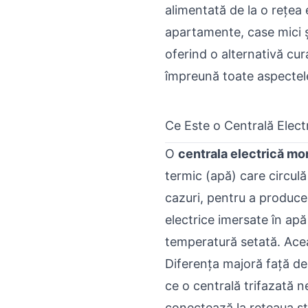
alimentată de la o rețea
apartamente, case mici ș
oferind o alternativă cur
împreună toate aspectele 
Ce Este o Centrală Elec
O
centrala electrică mo
termic (apă) care circulă 
cazuri, pentru a produce 
electrice imersate în apă
temperatură setată. Acea
Diferența majoră față de 
ce o centrală trifazată 
conectează la rețeaua st