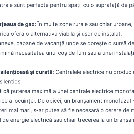
rale sunt perfecte pentru spații cu o suprafață de p
ețeaua de gaz:
În multe zone rurale sau chiar urbane,
rica oferă o alternativă viabilă și ușor de instalat.
anexe, cabane de vacanță unde se dorește o sursă de 
imină necesitatea unui coș de fum sau a unei instalaț
silențioasă și curată:
Centralele electrice nu produc e
ilențios.
t că puterea maximă a unei centrale electrice monofa
trice a locuinței. De obicei, un branșament monofaza
teri mai mari, s-ar putea să fie necesară o cerere de m
l de energie electrică sau chiar trecerea la un branșa