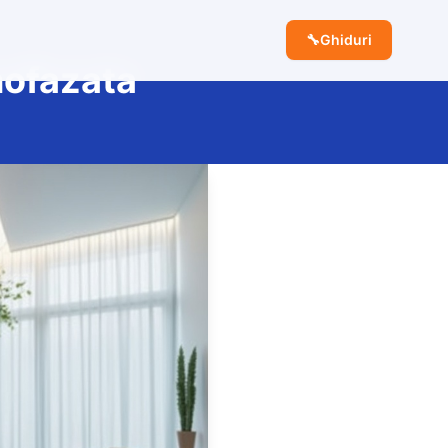
🔧
Ghiduri
nofazata