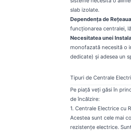
sisteme necesită o alimen
slab izolate.
Dependența de Rețeaua 
funcționarea centralei, l
Necesitatea unei Instala
monofazată necesită o in
dedicate) și adesea un sp
Tipuri de Centrale Elect
Pe piață veți găsi în pri
de încălzire:
1. Centrale Electrice cu
Acestea sunt cele mai co
rezistențe electrice. Sunt