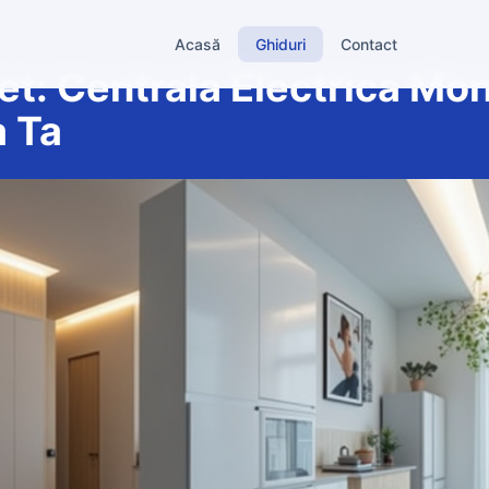
Acasă
Ghiduri
Contact
t: Centrala Electrica Mo
a Ta