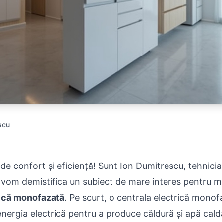
scu
 de confort și eficiență! Sunt Ion Dumitrescu, tehnici
zi vom demistifica un subiect de mare interes pentru mu
rică monofazată
. Pe scurt, o centrala electrică mono
 energia electrică pentru a produce căldură și apă cald