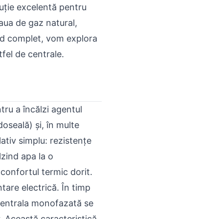
luție excelentă pentru
aua de gaz natural,
ghid complet, vom explora
fel de centrale.
u a încălzi agentul
doseală) și, în multe
ativ simplu: rezistențe
lzind apa la o
confortul termic dorit.
tare electrică. În timp
 centrala monofazată se
. Această caracteristică