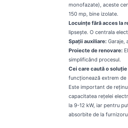
monofazate), aceste cent
150 mp, bine izolate.
Locuințe fără acces la r
lipsește. O centrala elect
Spații auxiliare:
Garaje, 
Proiecte de renovare:
El
simplificând procesul.
Cei care caută o soluție 
funcționează extrem de s
Este important de reținu
capacitatea rețelei elec
la 9-12 kW, iar pentru pu
absorbite de la furnizoru