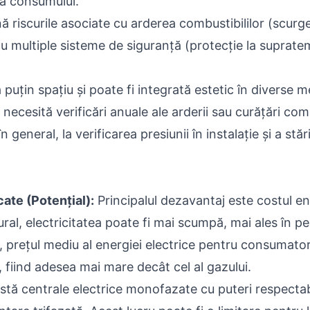
 a consumului.
ă riscurile asociate cu arderea combustibililor (scur
u multiple sisteme de siguranță (protecție la suprate
uțin spațiu și poate fi integrată estetic în diverse me
necesită verificări anuale ale arderii sau curățări com
eneral, la verificarea presiunii în instalație și a stăr
ate (Potențial):
Principalul dezavantaj este costul ene
al, electricitatea poate fi mai scumpă, mai ales în p
ețul mediu al energiei electrice pentru consumatorii
i, fiind adesea mai mare decât cel al gazului.
stă centrale electrice monofazate cu puteri respectab