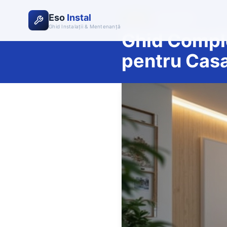
Eso
Instal
|
4 iunie 2026
MISC
Ghid Instalații & Mentenanță
Ghid Comple
pentru Cas