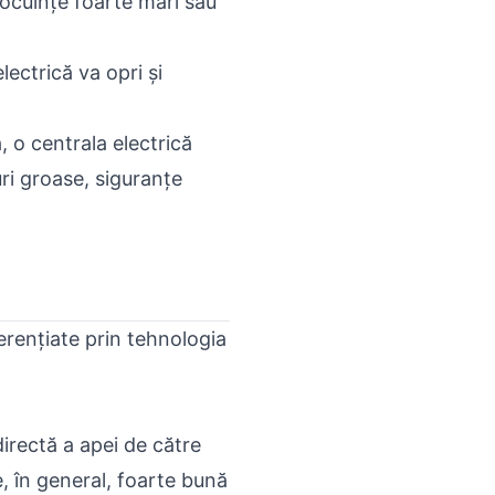
locuințe foarte mari sau
lectrică va opri și
, o centrala electrică
ri groase, siguranțe
ferențiate prin tehnologia
irectă a apei de către
te, în general, foarte bună