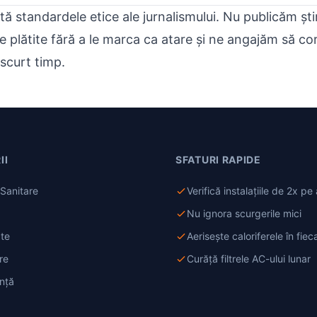
tă standardele etice ale jurnalismului. Nu publicăm știr
 plătite fără a le marca ca atare și ne angajăm să c
 scurt timp.
II
SFATURI RAPIDE
i Sanitare
Verifică instalațiile de 2x pe
Nu ignora scurgerile mici
ate
Aerisește caloriferele în fie
re
Curăță filtrele AC-ului lunar
nță