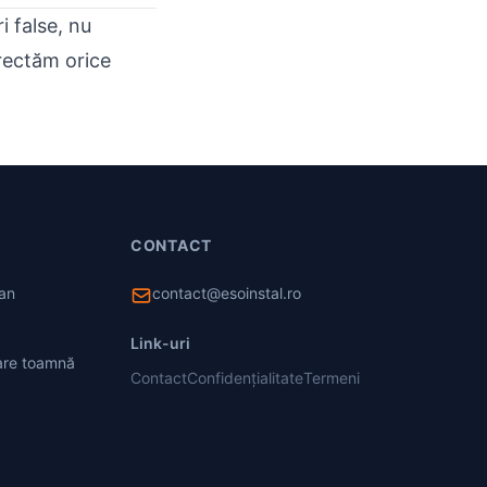
i false, nu
orectăm orice
CONTACT
 an
contact@esoinstal.ro
Link-uri
care toamnă
Contact
Confidențialitate
Termeni