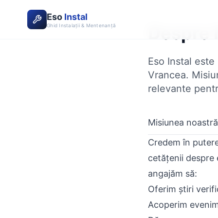
Eso
Instal
Ghid Instalații & Mentenanță
Despre 
Eso Instal este
Vrancea. Misiun
relevante pentru
Misiunea noastră
Credem în putere
cetățenii despre 
angajăm să:
Oferim știri verif
Acoperim evenime