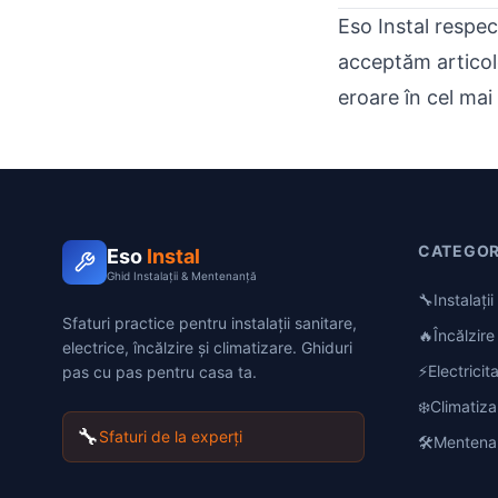
Eso Instal respec
acceptăm articole
eroare în cel mai
CATEGOR
Eso
Instal
Ghid Instalații & Mentenanță
🔧
Instalați
Sfaturi practice pentru instalații sanitare,
🔥
Încălzire
electrice, încălzire și climatizare. Ghiduri
⚡
Electricit
pas cu pas pentru casa ta.
❄️
Climatiza
🔧
Sfaturi de la experți
🛠️
Mentena