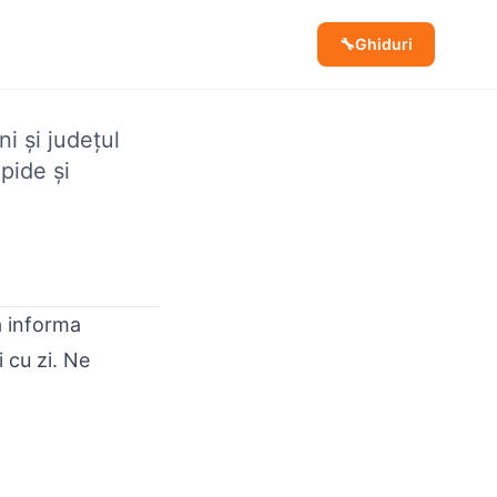
🔧
Ghiduri
i și județul
pide și
a informa
 cu zi. Ne