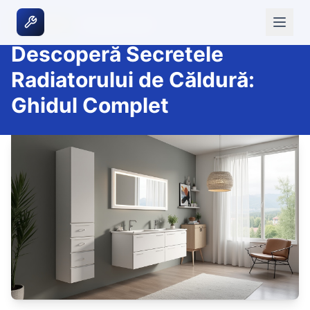
|
3 februarie 2026
INCALZIRE
Descoperă Secretele
Radiatorului de Căldură:
Ghidul Complet