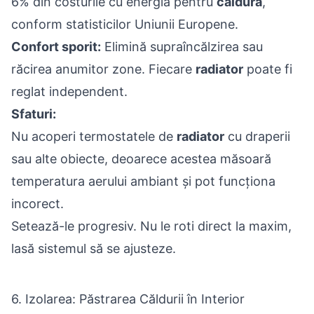
6% din costurile cu energia pentru
caldura
,
conform statisticilor Uniunii Europene.
Confort sporit:
Elimină supraîncălzirea sau
răcirea anumitor zone. Fiecare
radiator
poate fi
reglat independent.
Sfaturi:
Nu acoperi termostatele de
radiator
cu draperii
sau alte obiecte, deoarece acestea măsoară
temperatura aerului ambiant și pot funcționa
incorect.
Setează-le progresiv. Nu le roti direct la maxim,
lasă sistemul să se ajusteze.
6. Izolarea: Păstrarea Căldurii în Interior