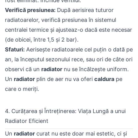
fost eliminat. Închide ventilul.
Verifică presiunea:
După aerisirea tuturor
radiatoarelor, verifică presiunea în sistemul
centralei termice și ajusteaz-o dacă este necesar
(de obicei, între 1,5 și 2 bar).
Sfaturi:
Aerisește radiatoarele cel puțin o dată pe
an, la începutul sezonului rece, sau ori de câte ori
observi că un
radiator
nu se încălzește uniform.
Un
radiator
plin de aer nu va oferi
caldura
pe
care o meriți.
4. Curățarea și Întreținerea: Viața Lungă a unui
Radiator Eficient
Un
radiator
curat nu este doar mai estetic, ci și