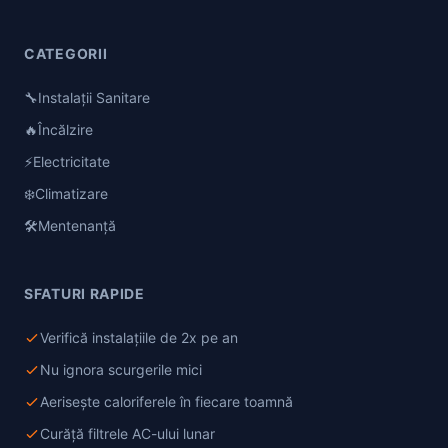
CATEGORII
🔧
Instalații Sanitare
🔥
Încălzire
⚡
Electricitate
❄️
Climatizare
🛠️
Mentenanță
SFATURI RAPIDE
Verifică instalațiile de 2x pe an
Nu ignora scurgerile mici
Aerisește caloriferele în fiecare toamnă
Curăță filtrele AC-ului lunar