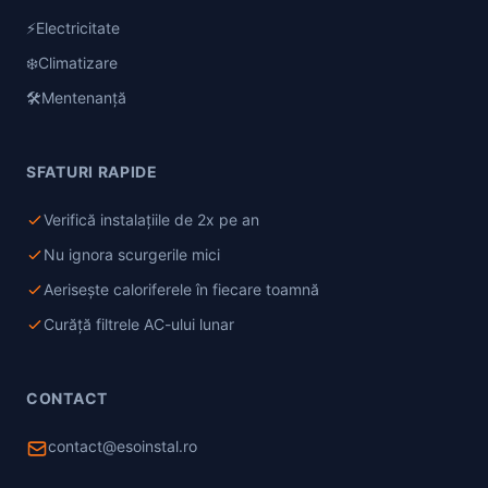
⚡
Electricitate
❄️
Climatizare
🛠️
Mentenanță
SFATURI RAPIDE
Verifică instalațiile de 2x pe an
Nu ignora scurgerile mici
Aerisește caloriferele în fiecare toamnă
Curăță filtrele AC-ului lunar
CONTACT
contact@esoinstal.ro