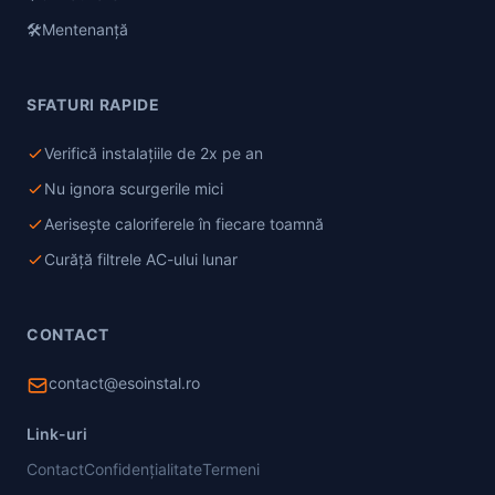
🛠️
Mentenanță
SFATURI RAPIDE
Verifică instalațiile de 2x pe an
Nu ignora scurgerile mici
Aerisește caloriferele în fiecare toamnă
Curăță filtrele AC-ului lunar
CONTACT
contact@esoinstal.ro
Link-uri
Contact
Confidențialitate
Termeni