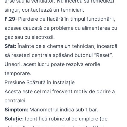
arse sau la ventilator. Nu încerca să remediezi
singur, contactează un tehnician.
F.29:
Pierdere de flacără în timpul funcționării,
adesea cauzată de probleme cu alimentarea cu
gaz sau cu electrozii.
Sfat:
Înainte de a chema un tehnician, încearcă
să resetezi centrala apăsând butonul “Reset”.
Uneori, acest lucru poate rezolva erorile
temporare.
Presiune Scăzută în Instalație
Acesta este cel mai frecvent motiv de oprire a
centralei.
Simptom:
Manometrul indică sub 1 bar.
Soluție:
Identifică robinetul de umplere (de