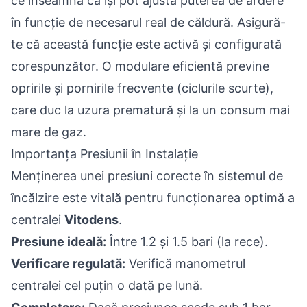
ce înseamnă că își pot ajusta puterea de ardere
în funcție de necesarul real de căldură. Asigură-
te că această funcție este activă și configurată
corespunzător. O modulare eficientă previne
opririle și pornirile frecvente (ciclurile scurte),
care duc la uzura prematură și la un consum mai
mare de gaz.
Importanța Presiunii în Instalație
Menținerea unei presiuni corecte în sistemul de
încălzire este vitală pentru funcționarea optimă a
centralei
Vitodens
.
Presiune ideală:
Între 1.2 și 1.5 bari (la rece).
Verificare regulată:
Verifică manometrul
centralei cel puțin o dată pe lună.