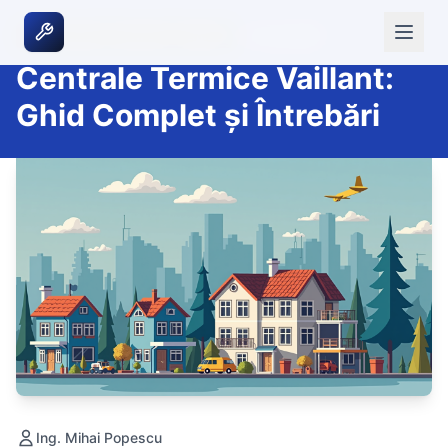
|
21 mai 2026
INCALZIRE SI CONFORT TERMIC
Centrale Termice Vaillant:
Ghid Complet și Întrebări
Ing. Mihai Popescu